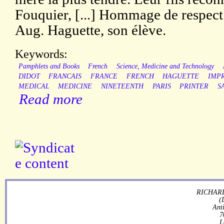
Fouquier, [...] Hommage de respect
Aug. Haguette, son élève.
Keywords:
Pamphlets and Books
French
Science, Medicine and Technology
DIDOT
FRANCAIS
FRANCE
FRENCH
HAGUETTE
IMP
MEDICAL
MEDICINE
NINETEENTH
PARIS
PRINTER
S
Read more
RICHARD
(
Ant
7
L