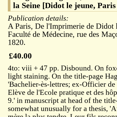
la Seine [Didot le jeune, Paris
Publication details:
A Paris, De l'Imprimerie de Didot 
Faculté de Médecine, rue des Maç
1820.
£40.00
4to: viii + 47 pp. Disbound. On fo
light staining. On the title-page Hag
'Bachelier-ès-lettres; ex-Officier d
Elève de l'Ecole pratique et des hôpi
9.' in manuscript at head of the titl
somewhat unusually for a thesis, 'A
mère la plus tendre. Leur fils reco