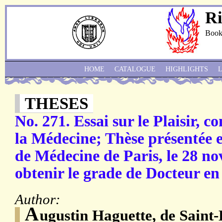
Ri
Book
HOME
CATALOGUE
HIGHLIGHTS
THESES
No. 271. Essai sur le Plaisir, c
la Médecine; Thèse présentée e
de Médecine de Paris, le 28 n
obtenir le grade de Docteur en
Author:
A
ugustin Haguette, de Saint