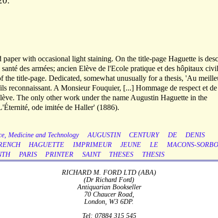
20.
 paper with occasional light staining. On the title-page Haguette is des
de santé des armées; ancien Elève de l'Ecole pratique et des hôpitaux civi
 of the title-page. Dedicated, somewhat unusually for a thesis, 'Au meille
 fils reconnaissant. A Monsieur Fouquier, [...] Hommage de respect et de
lève. The only other work under the name Augustin Haguette in the
'Éternité, ode imitée de Haller' (1886).
ce, Medicine and Technology
AUGUSTIN
CENTURY
DE
DENIS
RENCH
HAGUETTE
IMPRIMEUR
JEUNE
LE
MACONS-SORB
NTH
PARIS
PRINTER
SAINT
THESES
THESIS
RICHARD M. FORD LTD (ABA)
(Dr Richard Ford)
Antiquarian Bookseller
70 Chaucer Road,
London, W3 6DP.
Tel: 07884 315 545