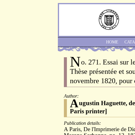
HOME
CAT
N
o. 271. Essai sur 
Thèse présentée et sou
novembre 1820, pour o
Author:
A
ugustin Haguette, de
Paris printer]
Publication details:
A Paris, De l'Imprimerie de Di