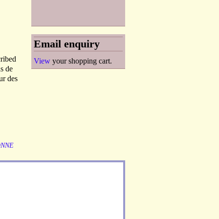
Email enquiry
cribed
View
your shopping cart.
ls de
ur des
ONNE