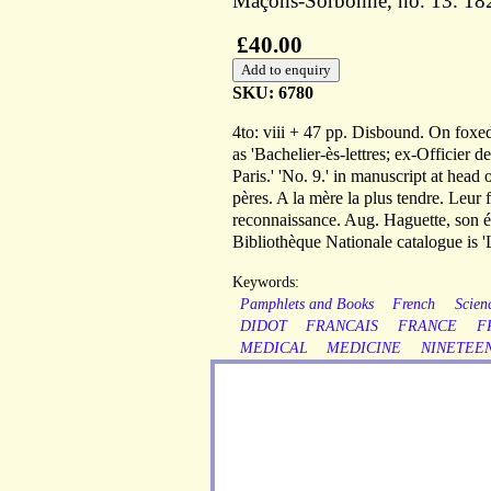
Maçons-Sorbonne, no. 13. 18
£40.00
SKU: 6780
4to: viii + 47 pp. Disbound. On foxed
as 'Bachelier-ès-lettres; ex-Officier 
Paris.' 'No. 9.' in manuscript at head
pères. A la mère la plus tendre. Leur
reconnaissance. Aug. Haguette, son é
Bibliothèque Nationale catalogue is 'L
Keywords:
Pamphlets and Books
French
Scien
DIDOT
FRANCAIS
FRANCE
F
MEDICAL
MEDICINE
NINETEE